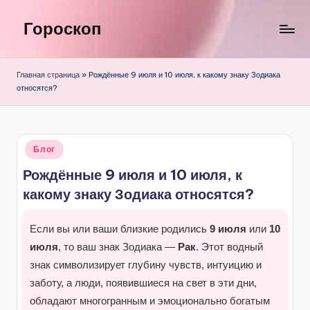
Гороскоп
Перейти
к
содержимому
Главная страница
»
Рождённые 9 июля и 10 июля, к какому знаку Зодиака
относятся?
Опубликовано
Блог
в
Рождённые 9 июля и 10 июля, к
какому знаку Зодиака относятся?
Если вы или ваши близкие родились
9 июля
или
10
июля
, то ваш знак Зодиака —
Рак
. Этот водный
знак символизирует глубину чувств, интуицию и
заботу, а люди, появившиеся на свет в эти дни,
обладают многогранным и эмоционально богатым