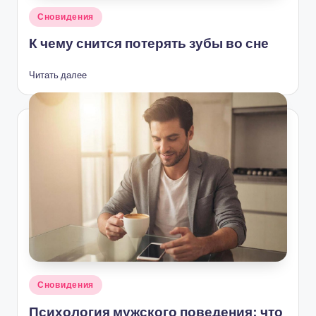
Опубликовано
Сновидения
в
К чему снится потерять зубы во сне
Читать далее
Опубликовано
Сновидения
в
Психология мужского поведения: что