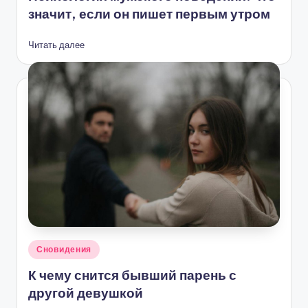
значит, если он пишет первым утром
Читать далее
Опубликовано
Сновидения
в
К чему снится бывший парень с
другой девушкой