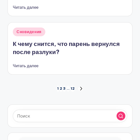
Читать далее
Опубликовано
Сновидения
в
К чему снится, что парень вернулся
после разлуки?
Читать далее
Пагинация
1
2
3
…
12
СЛЕД.
СТРАНИЦА
записей