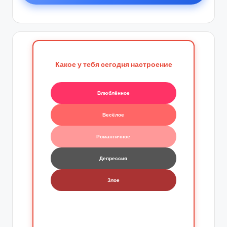
Какое у тебя сегодня настроение
Влюблённое
Весёлое
Романтичное
Депрессия
Злое