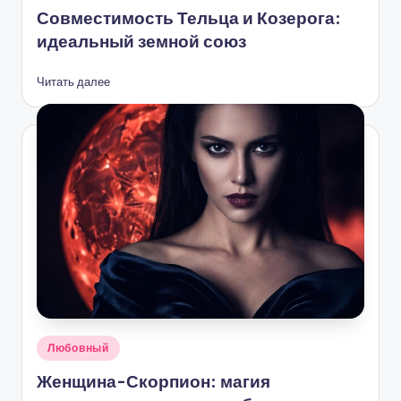
в
Совместимость Тельца и Козерога:
идеальный земной союз
Читать далее
Опубликовано
Любовный
в
Женщина-Скорпион: магия