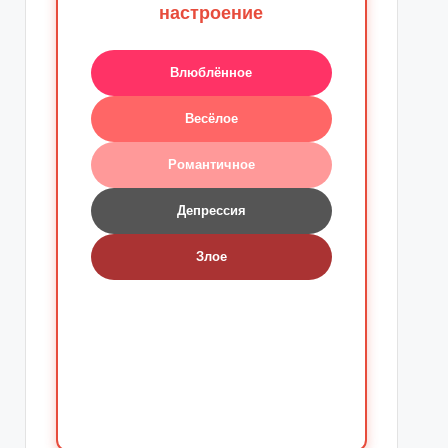
настроение
Влюблённое
Весёлое
Романтичное
Депрессия
Злое