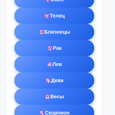
Телец
Близнецы
Рак
Лев
Дева
Весы
Скорпион