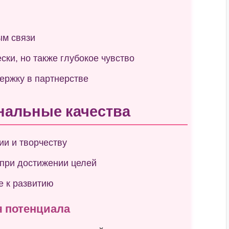
ым связи
ки, но также глубокое чувство
ержку в партнерстве
нальные качества
ии и творчеству
 при достижении целей
е к развитию
я потенциала