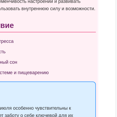
еменчивость настроений и развивать
ользовать внутреннюю силу и возможности.
твие
тресса
сть
ный сон
истеме и пищеварению
июля особенно чувствительны к
т заботу о себе ключевой для их