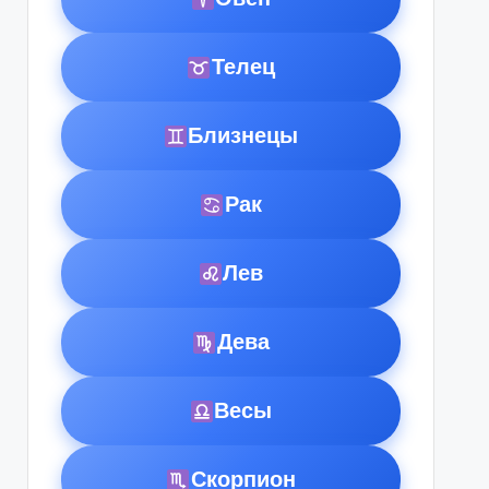
Телец
Близнецы
Рак
Лев
Дева
Весы
Скорпион