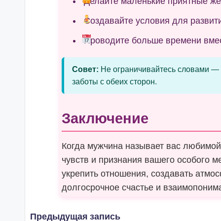
Делайте маленькие приятные жес
Создавайте условия для развит
Проводите больше времени вмес
Совет:
Не ограничивайтесь словами — 
заботы с обеих сторон.
Заключение
Когда мужчина называет вас любимой
чувств и признания вашего особого м
укрепить отношения, создавать атмо
долгосрочное счастье и взаимопоним
Навигация
Предыдущая запись