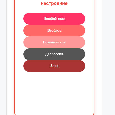
настроение
Влюблённое
Весёлое
Романтичное
Депрессия
Злое