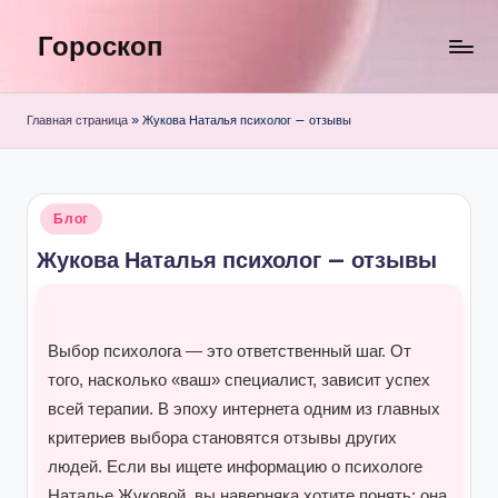
Гороскоп
Перейти
к
содержимому
Главная страница
»
Жукова Наталья психолог — отзывы
Опубликовано
Блог
в
Жукова Наталья психолог — отзывы
Выбор психолога — это ответственный шаг. От
того, насколько «ваш» специалист, зависит успех
всей терапии. В эпоху интернета одним из главных
критериев выбора становятся отзывы других
людей. Если вы ищете информацию о психологе
Наталье Жуковой, вы наверняка хотите понять: она