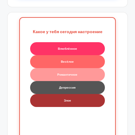
Какое у тебя сегодня настроение
Влюблённое
Весёлое
Романтичное
Депрессия
Злое