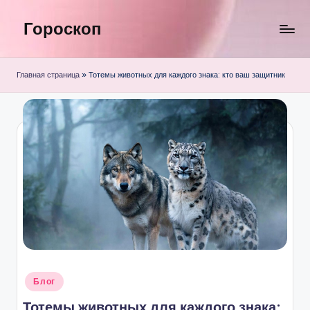
Гороскоп
Перейти
к
содержимому
Главная страница
»
Тотемы животных для каждого знака: кто ваш защитник
Опубликовано
Блог
в
Тотемы животных для каждого знака: