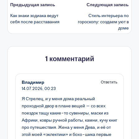
Навигация
Предыдущая запись
Следующая запись
Как знаки зодиака ведут
Стиль интерьера по
записи
себя после расставания
гороскопу: создаем уют в
доме
1 комментарий
Владимир
Ответить
14.07.2026,
00:23
Я Стрелец, и у меня дома реальный
проходной двор в плане вещей — со всех
поездок тащу какие-то сувениры, маски из
Африки, ковры ручной работы, камни, кучу книг
про путешествия. Жена у меня Дева, и её от
этой моей «эклектики» и бохо-шика первые