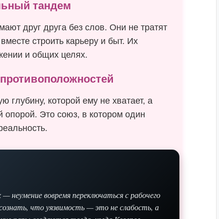
альный тандем
ают друг друга без слов. Они не тратят
вместе строить карьеру и быт. Их
жении и общих целях.
 противоположностей
 глубину, которой ему не хватает, а
 опорой. Это союз, в котором один
реальность.
 — неумение вовремя переключаться с рабочего
ознать, что уязвимость — это не слабость, а