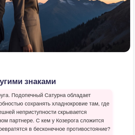
угими знаками
руга. Подопечный Сатурна обладает
обностью сохранять хладнокровие там, где
нешней неприступности скрывается
ом партнере. С кем у Козерога сложится
ревратятся в бесконечное противостояние?