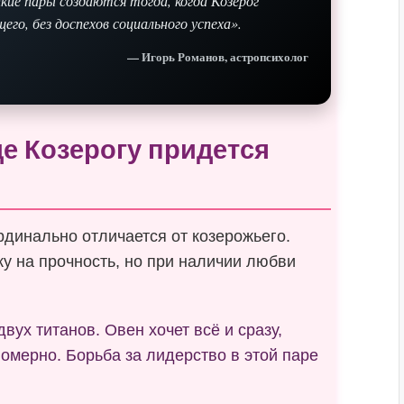
кие пары создаются тогда, когда Козерог
го, без доспехов социального успеха».
— Игорь Романов, астропсихолог
е Козерогу придется
рдинально отличается от козерожьего.
у на прочность, но при наличии любви
вух титанов. Овен хочет всё и сразу,
номерно. Борьба за лидерство в этой паре