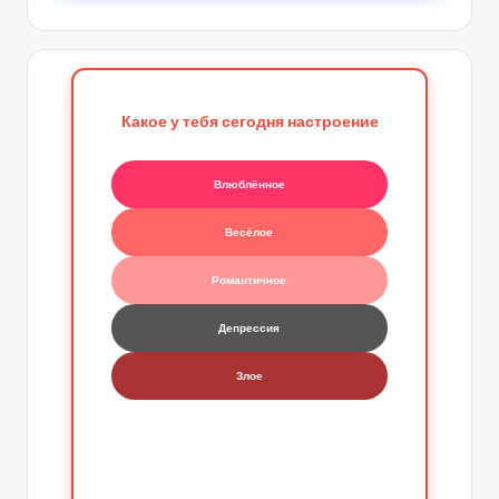
Какое у тебя сегодня настроение
Влюблённое
Весёлое
Романтичное
Депрессия
Злое