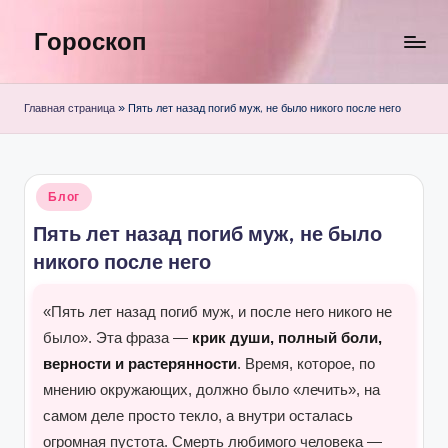
Гороскоп
Перейти
к
содержимому
Главная страница
»
Пять лет назад погиб муж, не было никого после него
Опубликовано
Блог
в
Пять лет назад погиб муж, не было
никого после него
«Пять лет назад погиб муж, и после него никого не
было». Эта фраза —
крик души, полный боли,
верности и растерянности
. Время, которое, по
мнению окружающих, должно было «лечить», на
самом деле просто текло, а внутри осталась
огромная пустота. Смерть любимого человека —