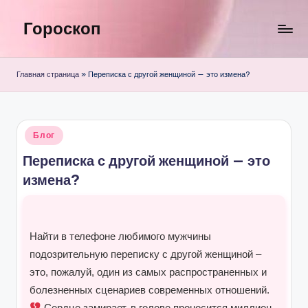
Гороскоп
Перейти
к
содержимому
Главная страница
»
Переписка с другой женщиной — это измена?
Опубликовано
Блог
в
Переписка с другой женщиной — это
измена?
Найти в телефоне любимого мужчины
подозрительную переписку с другой женщиной –
это, пожалуй, один из самых распространенных и
болезненных сценариев современных отношений.
Сердце замирает, в голове проносится миллион