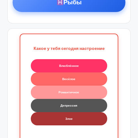
Рыбы
Какое у тебя сегодня настроение
Влюблённое
Весёлое
Романтичное
Депрессия
Злое