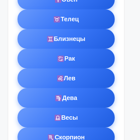
Телец
Близнецы
Рак
Лев
Дева
Весы
Скорпион