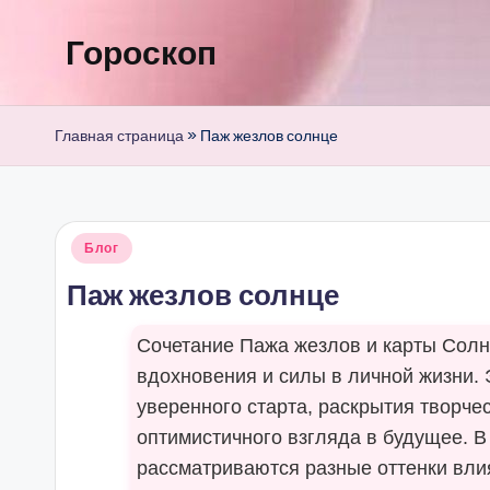
Гороскоп
Перейти
к
содержимому
Главная страница
»
Паж жезлов солнце
Опубликовано
Блог
в
Паж жезлов солнце
Сочетание Пажа жезлов и карты Солн
вдохновения и силы в личной жизни. 
уверенного старта, раскрытия творчес
оптимистичного взгляда в будущее. 
рассматриваются разные оттенки влия