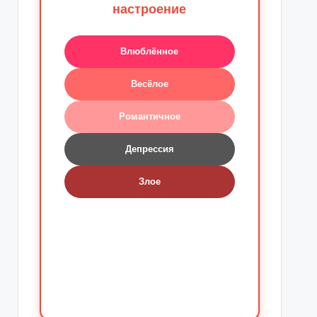
настроение
Влюблённое
Весёлое
Романтичное
Депрессия
Злое