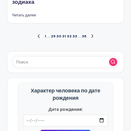
зодиака
Читать далее
Пагинация
1
…
29
30
31
32
33
…
35
ПРЕД.
СЛЕД.
СТРАНИЦА
СТРАНИЦА
записей
Характер человека по дате
рождения
Дата рождения: