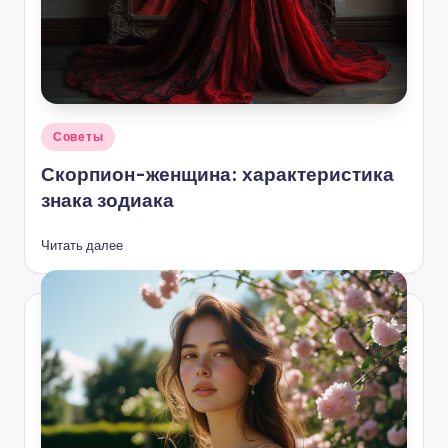
Опубликовано
Советы
в
Скорпион-женщина: характеристика
знака зодиака
Читать далее