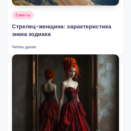
Опубликовано
Советы
в
Стрелец-женщина: характеристика
знака зодиака
Читать далее