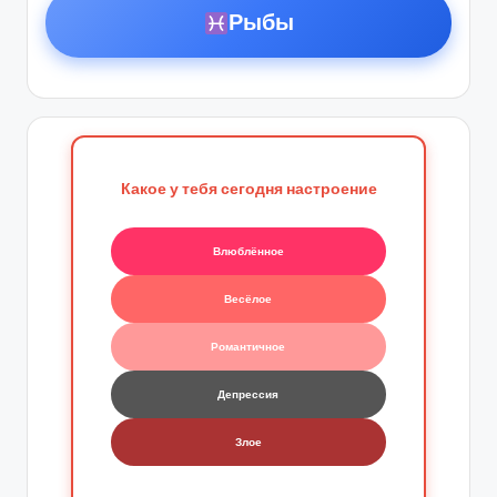
Рыбы
Какое у тебя сегодня настроение
Влюблённое
Весёлое
Романтичное
Депрессия
Злое