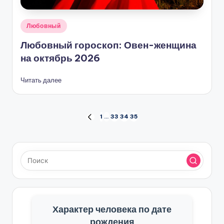
Опубликовано
Любовный
в
Любовный гороскоп: Овен-женщина
на октябрь 2026
Читать далее
Пагинация
1
…
33
34
35
ПРЕД.
СТРАНИЦА
записей
Характер человека по дате
рождения