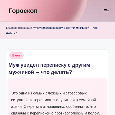
Гороскоп
Перейти
к
содержимому
Главная страница
»
Муж увидел переписку с другим мужчиной — что
делать?
Опубликовано
Блог
в
Муж увидел переписку с другим
мужчиной — что делать?
Это одна из самых сложных и стрессовых
ситуаций, которая может случиться в семейной
жизни. Секреты в отношениях, особенно те, что
связаны с перепиской с противоположным полом,