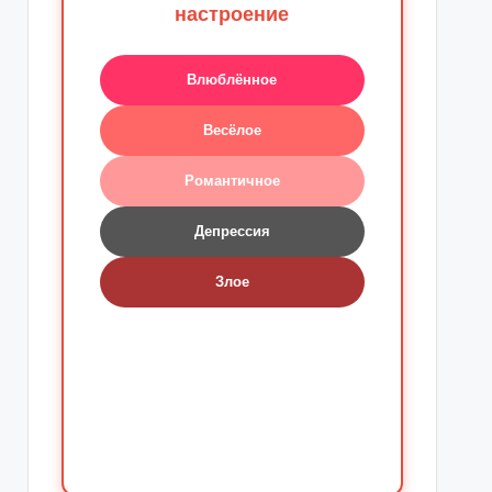
настроение
Влюблённое
Весёлое
Романтичное
Депрессия
Злое