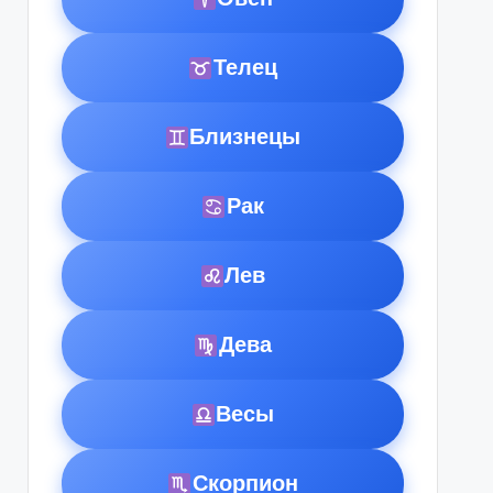
Телец
Близнецы
Рак
Лев
Дева
Весы
Скорпион