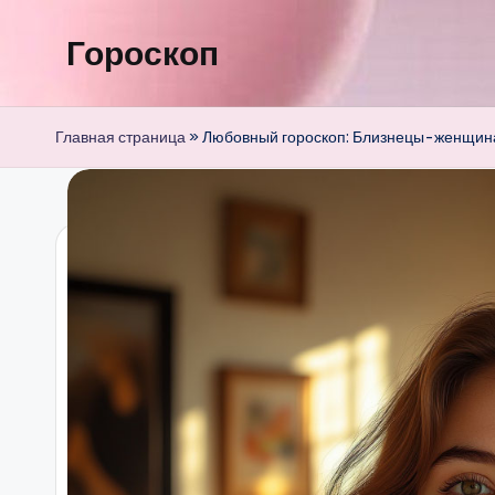
Гороскоп
Перейти
к
содержимому
Главная страница
»
Любовный гороскоп: Близнецы-женщина