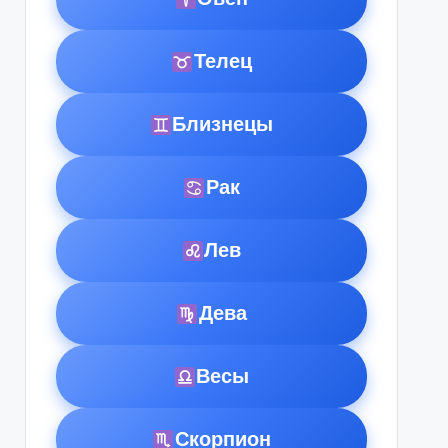
Телец
Близнецы
Рак
Лев
Дева
Весы
Скорпион