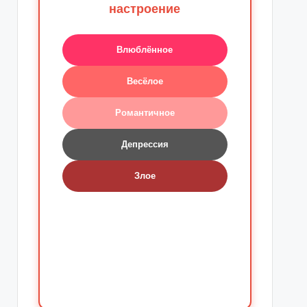
настроение
Влюблённое
Весёлое
Романтичное
Депрессия
Злое