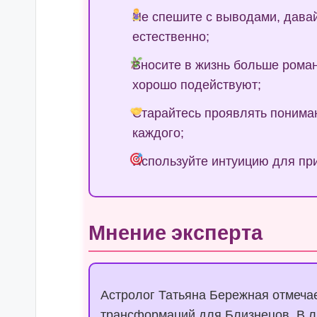
Не спешите с выводами, дава
естественно;
Вносите в жизнь больше рома
хорошо подействуют;
Старайтесь проявлять пониман
каждого;
Используйте интуицию для пр
Мнение эксперта
Астролог Татьяна Бережная отмечае
трансформаций для Близнецов. В л