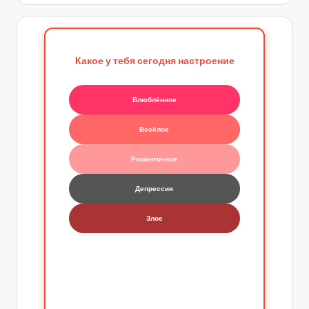
Какое у тебя сегодня настроение
Влюблённое
Весёлое
Романтичное
Депрессия
Злое