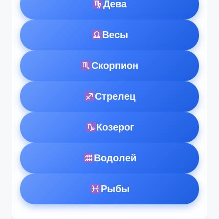
Дева
Весы
Скорпион
Стрелец
Козерог
Водолей
Рыбы