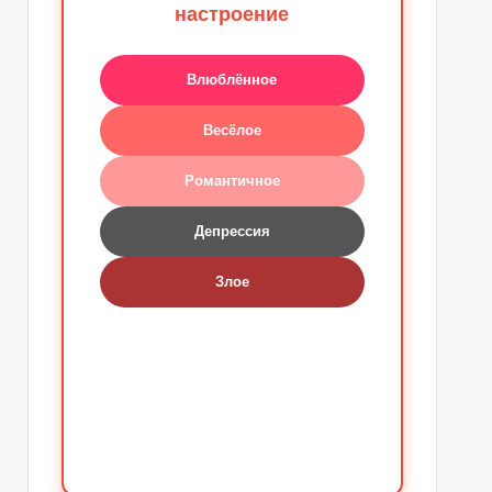
настроение
Влюблённое
Весёлое
Романтичное
Депрессия
Злое