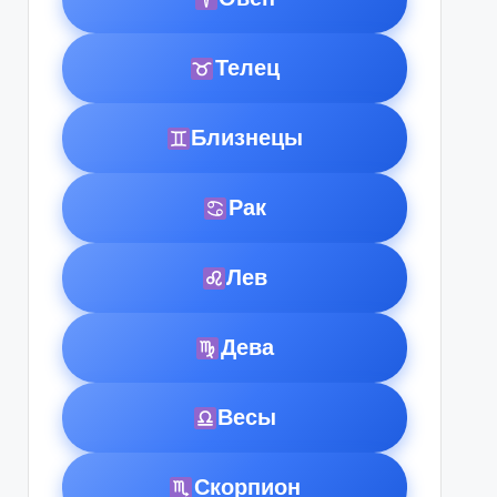
Телец
Близнецы
Рак
Лев
Дева
Весы
Скорпион