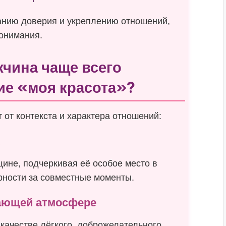
анию доверия и укреплению отношений,
онимания.
жчина чаще всего
ие «моя красота»?
от контекста и характера отношений:
х
ине, подчеркивая её особое место в
рности за совместные моменты.
ающей атмосфере
 качестве лёгкого, доброжелательного