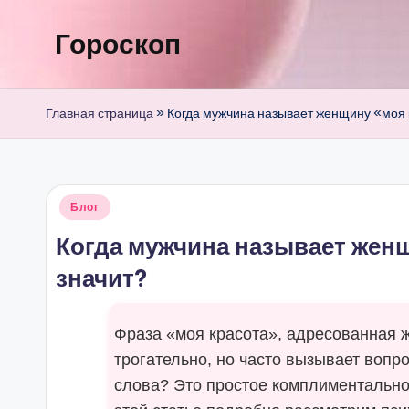
Гороскоп
Перейти
к
содержимому
Главная страница
»
Когда мужчина называет женщину «моя к
Опубликовано
Блог
в
Когда мужчина называет женщ
значит?
Фраза «моя красота», адресованная 
трогательно, но часто вызывает вопро
слова? Это простое комплиментально