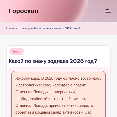
Гороскоп
Перейти
к
содержимому
Главная страница
»
Какой по знаку зодиака 2026 год?
Опубликовано
Блог
в
Какой по знаку зодиака 2026 год?
Информация:
В 2026 году согласно восточному
и астрологическому календарю правит
Огненная Лошадь — энергичный,
свободолюбивый и страстный символ.
Огненная Лошадь приносит интенсивность
событий и мощный заряд активности. Это