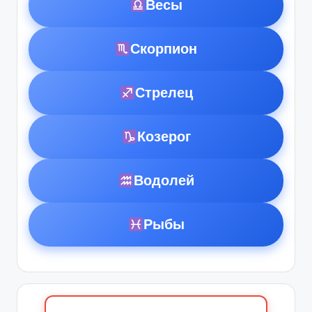
Весы
Скорпион
Стрелец
Козерог
Водолей
Рыбы