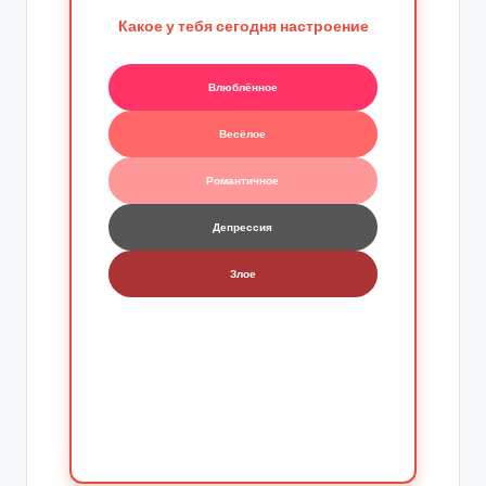
Какое у тебя сегодня настроение
Влюблённое
Весёлое
Романтичное
Депрессия
Злое