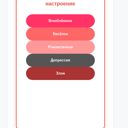
настроение
Влюблённое
Весёлое
Романтичное
Депрессия
Злое