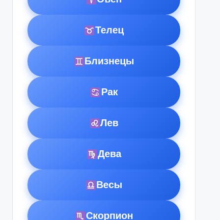
Телец
Близнецы
Рак
Лев
Дева
Весы
Скорпион