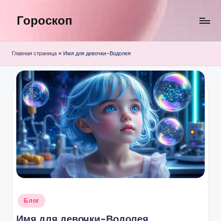
Гороскоп
Перейти
к
содержимому
Главная страница
»
Имя для девочки-Водолея
Опубликовано
Блог
в
Имя для девочки-Водолея