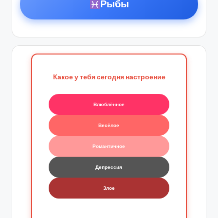
Рыбы
Какое у тебя сегодня настроение
Влюблённое
Весёлое
Романтичное
Депрессия
Злое