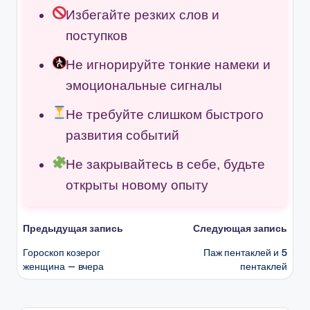
Избегайте резких слов и
поступков
Не игнорируйте тонкие намеки и
эмоциональные сигналы
Не требуйте слишком быстрого
развития событий
Не закрывайтесь в себе, будьте
открыты новому опыту
Навигация
Предыдущая запись
Следующая запись
Гороскоп козерог
Паж пентаклей и 5
записи
женщина — вчера
пентаклей