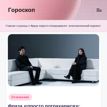
Гороскоп
Перейти
к
содержимому
Главная страница
»
Фраза «просто потрахаемся»: психологический подтекст
Опубликовано
Отношения
в
Фраза «просто потрахаемся»: