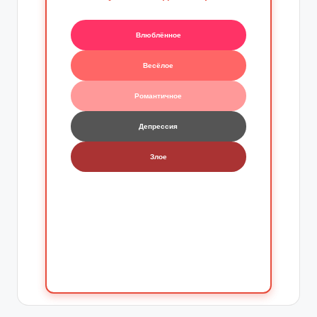
Влюблённое
Весёлое
Романтичное
Депрессия
Злое