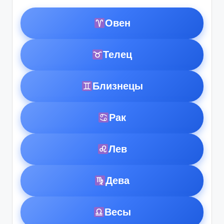
Овен
Телец
Близнецы
Рак
Лев
Дева
Весы